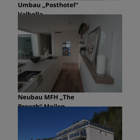
Umbau „Posthotel“
Valbella
Neubau MFH „The
Breezh“ Meilen