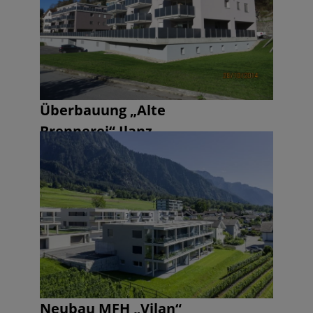
Überbauung „Alte
Brennerei“ Ilanz
Neubau MFH „Vilan“