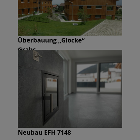
Überbauung „Glocke“
Grabs
Neubau EFH 7148