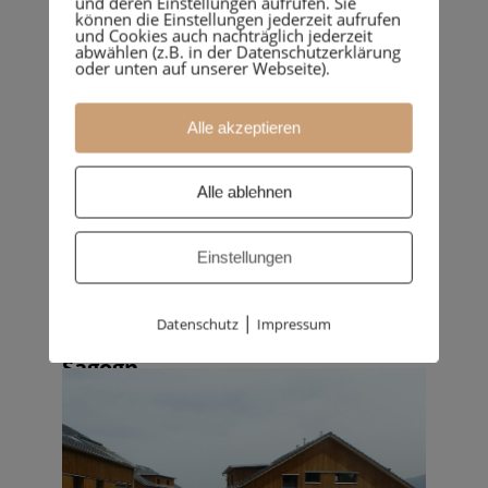
und deren Einstellungen aufrufen. Sie
Neubau EFH 7154
können die Einstellungen jederzeit aufrufen
und Cookies auch nachträglich jederzeit
Ruschein
abwählen (z.B. in der Datenschutzerklärung
oder unten auf unserer Webseite).
Alle akzeptieren
Alle ablehnen
Einstellungen
|
Datenschutz
Impressum
Neubau MFH „Mein 167“
Sagogn