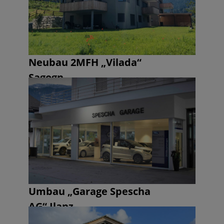
Neubau 2MFH „Vilada“
Sagogn
Umbau „Garage Spescha
AG“ Ilanz