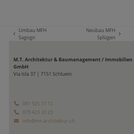
Umbau MFH
Neubau MFH
vorheriger
Nächster
Sagogn
Splügen
Beitrag:
Beitrag:
M.T. Architektur & Baumanagement / Immobilien
GmbH
Via Isla 37 | 7151 Schluein
081 925 37 12
079 423 20 23
info@mt-architektur.ch