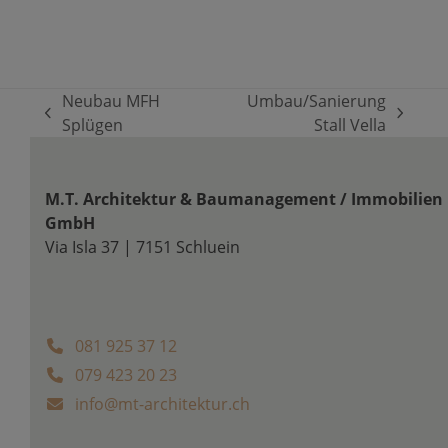
Neubau MFH
Umbau/Sanierung
vorheriger
Nächster
Splügen
Stall Vella
Beitrag:
Beitrag:
M.T. Architektur & Baumanagement / Immobilien
GmbH
Via Isla 37 | 7151 Schluein
081 925 37 12
079 423 20 23
info@mt-architektur.ch